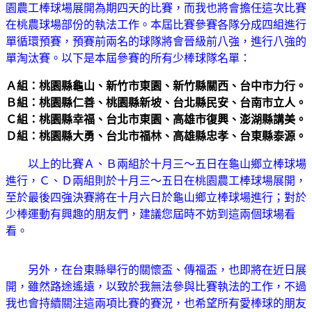
園農工棒球場展開為期四天的比賽，而我也將會擔任這次比賽
在桃農球場部份的執法工作。本屆比賽參賽各隊分成四組進行
單循環預賽，預賽前兩名的球隊將會晉級前八強，進行八強的
單淘汰賽。以下是本屆參賽的所有少棒球隊名單：
Ａ組：桃園縣龜山、新竹市東園、新竹縣關西、台中市力行。
Ｂ組：桃園縣仁善、桃園縣新坡、台北縣民安、台南市立人。
Ｃ組：桃園縣幸福、台北市東園、高雄市復興、澎湖縣講美。
Ｄ組：桃園縣大勇、台北市福林、高雄縣忠孝、台東縣泰源。
以上的比賽Ａ、Ｂ兩組於十月三～五日在龜山鄉立棒球場
進行，Ｃ、Ｄ兩組則於十月三～五日在桃園農工棒球場展開，
至於最後四強決賽將在十月六日於龜山鄉立棒球場進行；對於
少棒運動有興趣的朋友們，建議您屆時不妨到這兩個球場看
看。
另外，在台東縣舉行的關懷盃、傳福盃，也即將在近日展
開，雖然路途遙遠，以致於我無法參與比賽執法的工作，不過
我也會持續關注這兩項比賽的賽況，也希望所有愛棒球的朋友