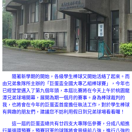
隨著新學期的開始，各級學生棒球又開始活絡了起來。而
由兄弟象隊所主辦的「巨蛋盃全國大專乙組棒球賽」，今年也
已經堂堂邁入了第九個年頭，本屆比賽將在今天上午於桃園龍
潭兄弟球場開幕，展開為期一個月的賽事。身為棒球裁判的
我，也將會在今年的巨蛋盃首度擔任執法工作，對於學生棒球
有興趣的朋友們，建議您不妨利用假日到兄弟球場看看囉！
這一屆的巨蛋盃總共有廿四支大專隊伍參賽，分成八組進
行單循環預賽，預賽冠軍的球隊將會晉級前八強，進行八強的