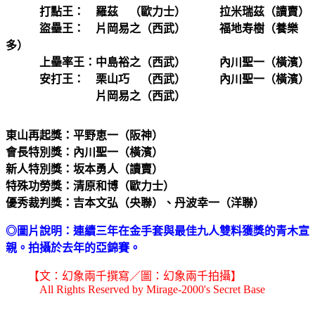
打點王： 羅茲 （歐力士） 拉米瑞茲（讀賣）
盜壘王： 片岡易之（西武） 福地寿樹（養樂
多）
上壘率王：中島裕之（西武） 內川聖一（橫濱）
安打王： 栗山巧 （西武） 內川聖一（橫濱）
片岡易之（西武）
東山再起獎：平野恵一（阪神）
會長特別獎：內川聖一（橫濱）
新人特別獎：坂本勇人（讀賣）
特殊功勞獎：清原和博（歐力士）
優秀裁判獎：吉本文弘（央聯）、丹波幸一（洋聯）
◎圖片說明：連續三年在金手套與最佳九人雙料獲獎的青木宣
親。拍攝於去年的亞錦賽。
【文：幻象兩千撰寫／圖：幻象兩千拍攝】
All Rights Reserved by Mirage-2000's Secret Base